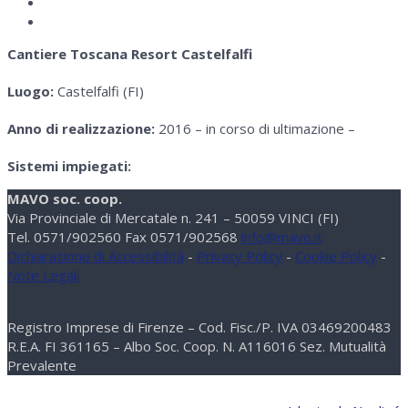
Cantiere Toscana Resort Castelfalfi
Luogo:
Castelfalfi (FI)
Anno di realizzazione:
2016 – in corso di ultimazione –
Sistemi impiegati:
MAVO soc. coop.
Via Provinciale di Mercatale n. 241 – 50059 VINCI (FI)
Tel. 0571/902560 Fax 0571/902568
info@mavo.it
Dichiarazione di Accessibilità
-
Privacy Policy
-
Cookie Policy
-
Note Legali
Registro Imprese di Firenze – Cod. Fisc./P. IVA 03469200483
R.E.A. FI 361165 – Albo Soc. Coop. N. A116016 Sez. Mutualità
Prevalente